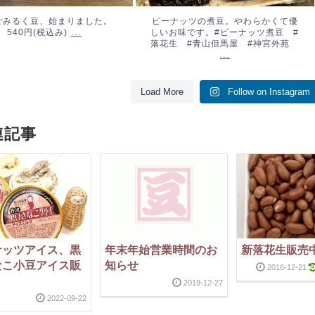
ごみるく豆、始まりました。
ピーナッツの煮豆。やわらかくて優
...
540円(税込み)
しいお味です。#ピーナッツ煮豆 #
落花生 #青山但馬屋 #神宮外苑
...
Load More
Follow on Instagram
連記事
ナッツアイス、黒
年末年始営業時間のお
新落花生販売
なこ小豆アイス販
知らせ
2016-12-21
！
2019-12-27
2022-09-22