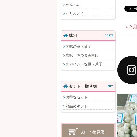
せんべい
かりんとう
« 
味別
TASTE
甘味の豆・菓子
塩味・おつまみ向け
スパイシーな豆・菓子
セット・贈り物
GIFT
お得なセット
ホワ
箱詰めギフト
円(
た。
もに