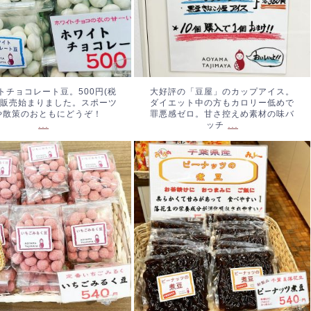
トチョコレート豆。500円(税
大好評の「豆屋」のカップアイス。
。販売始まりました。スポーツ
ダイエット中の方もカロリー低めで
や散策のおともにどうぞ！
罪悪感ゼロ。甘さ控えめ素材の味バ
...
...
ッチ
ごみるく豆、始まりまし
ピーナッツの煮豆。やわらかく
40円(税込み)
...
て優しいお味です。#ピーナッ
ツ煮豆 #落花生 #青山但馬
屋 #神宮外苑
...