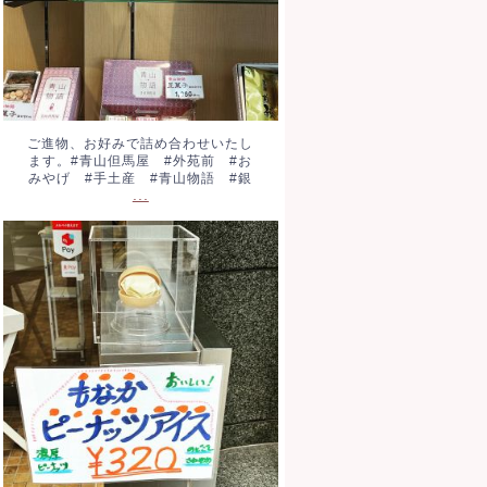
ご進物、お好みで詰め合わせいたし
ます。#青山但馬屋 #外苑前 #お
みやげ #手土産 #青山物語 #銀
...
もなかピーナッツアイス。税込
320円です。濃厚ピーナッツフ
レーバーです。おやつに、散策
のお供に。#ア
...