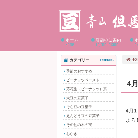
ホーム
店舗のご案内
HOME
TAJIMAYA SHOP
ON
HO
カテゴリー
CATEGORY
季節のおすすめ
ピーナッツペースト
4
落花生（ピーナッツ）系
大豆の豆菓子
そら豆の豆菓子
4月
えんどう豆の豆菓子
よろ
その他の木の実
おかき