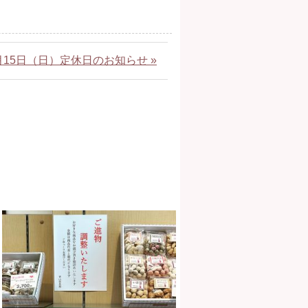
月15日（日）定休日のお知らせ »
ご進物、お好みで詰め合わせい
たします。#青山但馬屋 #外苑
前 #おみやげ #手土産 #青
山物語 #銀
...