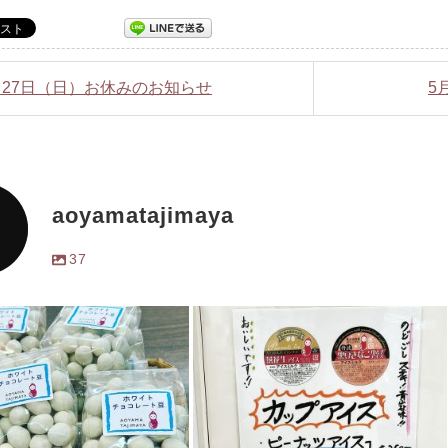
3月27日（日）お休みのお知らせ
5
aoyamatajimaya
37
イトチョコレート豆。500
大好評の「豆屋」のカップアイ
税込み)。販売始まりまし
ス。ダイエット中の方もカロリ
スポーツ観戦や散策のおと
ー低めで罪悪感ゼロ。甘さ控え
どうぞ！
...
め素材の味バッチ
...