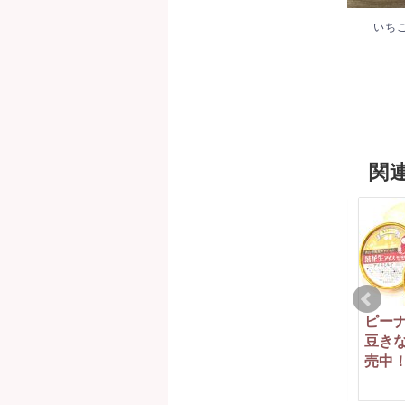
いち
関
8月14日（日）、15日
5/3(水）～5/7（日）の
ピー
（月）お休みさせてい
営業時間変更のお知ら
豆き
ただきます。
せ
売中
2022-08-13
2017-05-01
2018-11-08