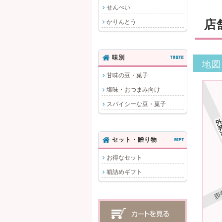
せんべい
店
かりんとう
味別
TASTE
地図
甘味の豆・菓子
塩味・おつまみ向け
スパイシーな豆・菓子
セット・贈り物
GIFT
お得なセット
箱詰めギフト