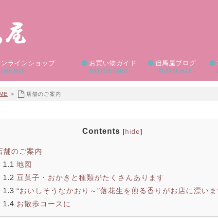
オンラインショップ
お買い物ガイド
但馬屋ブログ
LINE SHOP
SHOPPING GUIDE
TAJIMAYA BLOG
ME
>
店舗のご案内
Contents
[
hide
]
店舗のご案内
1.1
地図
1.2
豆菓子・おかきと種類がたくさんあります
1.3
“おいしそうなかおり～”落花生を煎る香りがお店に漂いま
1.4
お散歩コースに