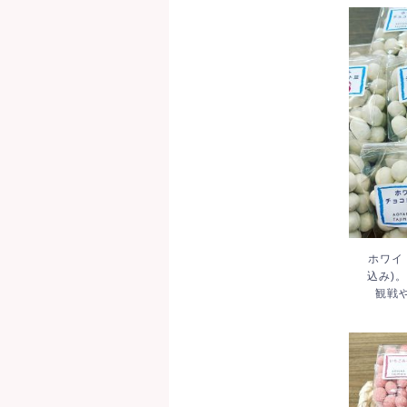
ホワ
50
まし
策の
ホワイ
込み)
観戦
いち
した