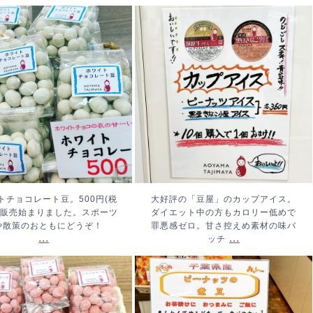
イトチョコレート豆。
大好評の「豆屋」のカップ
0円(税込み)。販売始まり
アイス。ダイエット中の方
た。スポーツ観戦や散
もカロリー低めで罪悪感ゼ
おともにどうぞ！
...
ロ。甘さ控えめ素材の味バ
ッチ
...
トチョコレート豆。500円(税
大好評の「豆屋」のカップアイス。
。販売始まりました。スポーツ
ダイエット中の方もカロリー低めで
や散策のおともにどうぞ！
罪悪感ゼロ。甘さ控えめ素材の味バ
...
...
ッチ
ごみるく豆、始まりま
ピーナッツの煮豆。やわら
。540円(税込み)
...
かくて優しいお味です。#ピ