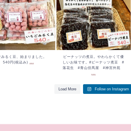
ーナッツ煮豆 #落花生 #
青山但馬屋 #神宮外苑
...
ごみるく豆、始まりました。
ピーナッツの煮豆。やわらかくて優
...
540円(税込み)
しいお味です。#ピーナッツ煮豆 #
落花生 #青山但馬屋 #神宮外苑
...
Load More
Follow on Instagram