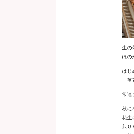
生の
ほの
はじ
「落
常連
秋に
花生
煎り