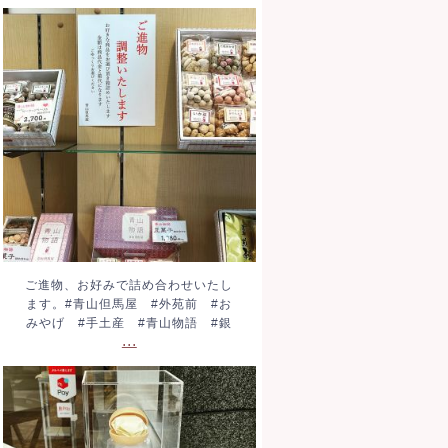
ご進物、お好みで詰め合わ
せいたします。#青山但馬
屋 #外苑前 #おみやげ
#手土産 #青山物語 #銀
...
ご進物、お好みで詰め合わせいたし
ます。#青山但馬屋 #外苑前 #お
みやげ #手土産 #青山物語 #銀
...
もなかピーナッツアイス。
税込320円です。濃厚ピー