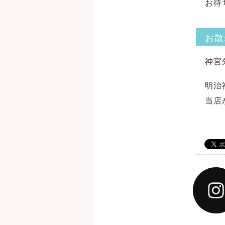
お待
お散
神宮
明治
当店