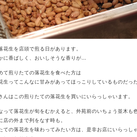
落花生を店頭で煎る日があります。
かに香ばしく、おいしそうな香りが…
めて煎りたての落花生を食べた方は
花生ってこんなに甘みがあってほっこりしているものだっ
さんはこの煎りたての落花生を買いにいらっしゃいます。
なって落花生が旬をむかえると、外苑前のいちょう並木も
に店の外まで列をなす時も。
たての落花生を味わってみたい方は、是非お店にいらっし