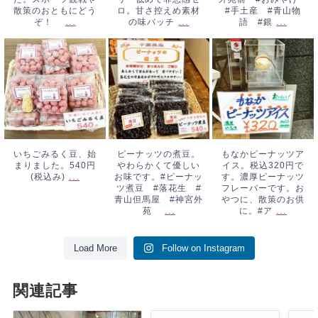
散策のおともにどう
ロ。甘さ控えめ素材
#手土産 #青山物
...
...
...
ぞ！
の味バッチ
語 #銀
いちごみるく豆、
ピーナッツの煮
もなかピーナッツ
始まりました。
豆。やわらかくて
アイス。税込320
540円(税込み)
...
優しいお味です。
円です。濃厚ピー
#ピーナッツ煮
ナッツフレーバー
豆 #落花生 #
です。おやつに、
青山但馬屋 #神
散策のお供に。#
いちごみるく豆、始
ピーナッツの煮豆。
もなかピーナッツア
まりました。540円
やわらかくて優しい
イス。税込320円で
宮外苑
...
ア
...
...
(税込み)
お味です。#ピーナッ
す。濃厚ピーナッツ
ツ煮豆 #落花生 #
フレーバーです。お
青山但馬屋 #神宮外
やつに、散策のお供
...
...
苑
に。#ア
Load More
Follow on Instagram
関連記事