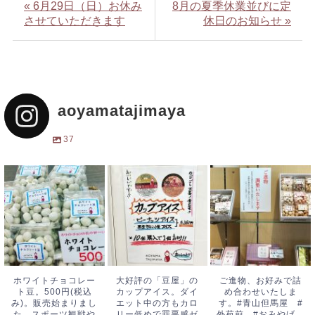
« 6月29日（日）お休み
8月の夏季休業並びに定
させていただきます
休日のお知らせ »
aoyamatajimaya
37
ホワイトチョコレ
大好評の「豆屋」
ご進物、お好みで
ート豆。500円
のカップアイス。
詰め合わせいたし
(税込み)。販売始
ダイエット中の方
ます。#青山但馬
まりました。スポ
もカロリー低めで
屋 #外苑前 #
ーツ観戦や散策の
罪悪感ゼロ。甘さ
おみやげ #手土
おともにどう
控えめ素材の味バ
産 #青山物語
ホワイトチョコレー
大好評の「豆屋」の
ご進物、お好みで詰
ト豆。500円(税込
カップアイス。ダイ
め合わせいたしま
ぞ！
...
ッチ
...
#銀
...
み)。販売始まりまし
エット中の方もカロ
す。#青山但馬屋 #
た。スポーツ観戦や
リー低めで罪悪感ゼ
外苑前 #おみやげ