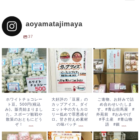
aoyamatajimaya
37
ホワイトチョコレ
大好評の「豆屋」
ご進物、お好みで
ート豆。500円
のカップアイス。
詰め合わせいたし
(税込み)。販売始
ダイエット中の方
ます。#青山但馬
まりました。スポ
もカロリー低めで
屋 #外苑前 #
ーツ観戦や散策の
罪悪感ゼロ。甘さ
おみやげ #手土
おともにどう
控えめ素材の味バ
産 #青山物語
ホワイトチョコレー
大好評の「豆屋」の
ご進物、お好みで詰
ト豆。500円(税込
カップアイス。ダイ
め合わせいたしま
ぞ！
...
ッチ
...
#銀
...
み)。販売始まりまし
エット中の方もカロ
す。#青山但馬屋 #
た。スポーツ観戦や
リー低めで罪悪感ゼ
外苑前 #おみやげ
散策のおともにどう
ロ。甘さ控えめ素材
#手土産 #青山物
...
...
...
ぞ！
の味バッチ
語 #銀
いちごみるく豆、
ピーナッツの煮
もなかピーナッツ