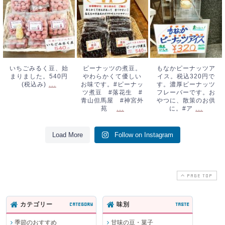
始まりました。
豆。やわらかくて
アイス。税込320
540円(税込み)
...
優しいお味です。
円です。濃厚ピー
#ピーナッツ煮
ナッツフレーバー
豆 #落花生 #
です。おやつに、
青山但馬屋 #神
散策のお供に。#
いちごみるく豆、始
ピーナッツの煮豆。
もなかピーナッツア
まりました。540円
やわらかくて優しい
イス。税込320円で
宮外苑
...
ア
...
...
(税込み)
お味です。#ピーナッ
す。濃厚ピーナッツ
ツ煮豆 #落花生 #
フレーバーです。お
青山但馬屋 #神宮外
やつに、散策のお供
...
...
苑
に。#ア
Load More
Follow on Instagram
PAGE TOP
カテゴリー
CATEGORY
味別
TASTE
季節のおすすめ
甘味の豆・菓子