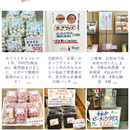
37
ホワイトチョコレ
大好評の「豆屋」
ご進物、お好みで
ート豆。500円
のカップアイス。
詰め合わせいたし
(税込み)。販売始
ダイエット中の方
ます。#青山但馬
まりました。スポ
もカロリー低めで
屋 #外苑前 #
ーツ観戦や散策の
罪悪感ゼロ。甘さ
おみやげ #手土
おともにどう
控えめ素材の味バ
産 #青山物語
ホワイトチョコレー
大好評の「豆屋」の
ご進物、お好みで詰
ト豆。500円(税込
カップアイス。ダイ
め合わせいたしま
ぞ！
...
ッチ
...
#銀
...
み)。販売始まりまし
エット中の方もカロ
す。#青山但馬屋 #
た。スポーツ観戦や
リー低めで罪悪感ゼ
外苑前 #おみやげ
散策のおともにどう
ロ。甘さ控えめ素材
#手土産 #青山物
...
...
...
ぞ！
の味バッチ
語 #銀
いちごみるく豆、
ピーナッツの煮
もなかピーナッツ
始まりました。
豆。やわらかくて
アイス。税込320
540円(税込み)
...
優しいお味です。
円です。濃厚ピー
#ピーナッツ煮
ナッツフレーバー
豆 #落花生 #
です。おやつに、