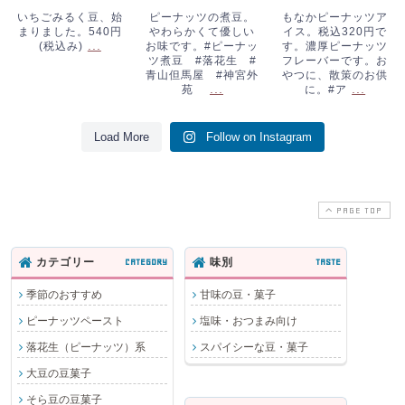
青山但馬屋 #神
散策のお供に。#
いちごみるく豆、始
ピーナッツの煮豆。
もなかピーナッツア
まりました。540円
やわらかくて優しい
イス。税込320円で
宮外苑
...
ア
...
...
(税込み)
お味です。#ピーナッ
す。濃厚ピーナッツ
ツ煮豆 #落花生 #
フレーバーです。お
青山但馬屋 #神宮外
やつに、散策のお供
...
...
苑
に。#ア
Load More
Follow on Instagram
PAGE TOP
カテゴリー
CATEGORY
味別
TASTE
季節のおすすめ
甘味の豆・菓子
ピーナッツペースト
塩味・おつまみ向け
落花生（ピーナッツ）系
スパイシーな豆・菓子
大豆の豆菓子
そら豆の豆菓子