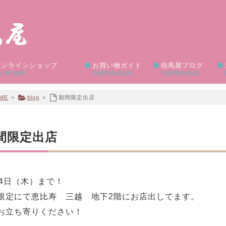
オンラインショップ
お買い物ガイド
但馬屋ブログ
LINE SHOP
SHOPPING GUIDE
TAJIMAYA BLOG
ME
>
blog
>
期間限定出店
間限定出店
24日（木）まで！
限定にて恵比寿 三越 地下2階にお店出してます。
お立ち寄りください！