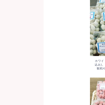
ホワ
円(
た。
もに
ホワイ
込み)
観戦
いち
た。5