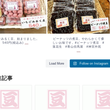
ごみるく豆、始まりました。
ピーナッツの煮豆。やわらかくて優
...
540円(税込み)
しいお味です。#ピーナッツ煮豆 #
落花生 #青山但馬屋 #神宮外苑
...
Load More
Follow on Instagram
連記事