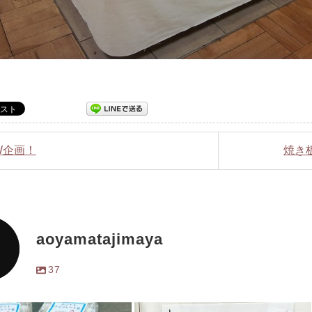
GW企画！
焼き
aoyamatajimaya
37