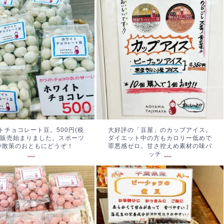
イトチョコレート豆。500
大好評の「豆屋」のカップアイ
税込み)。販売始まりまし
ス。ダイエット中の方もカロリ
スポーツ観戦や散策のおと
ー低めで罪悪感ゼロ。甘さ控え
どうぞ！
...
め素材の味バッチ
...
トチョコレート豆。500円(税
大好評の「豆屋」のカップアイス。
。販売始まりました。スポーツ
ダイエット中の方もカロリー低めで
や散策のおともにどうぞ！
罪悪感ゼロ。甘さ控えめ素材の味バ
...
...
ッチ
ごみるく豆、始まりまし
ピーナッツの煮豆。やわらかく
40円(税込み)
...
て優しいお味です。#ピーナッ
ツ煮豆 #落花生 #青山但馬
屋 #神宮外苑
...