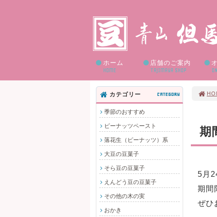
ホーム
店舗のご案内
HOME
TAJIMAYA SHOP
ON
HO
カテゴリー
CATEGORY
季節のおすすめ
ピーナッツペースト
期
落花生（ピーナッツ）系
大豆の豆菓子
そら豆の豆菓子
5月
えんどう豆の豆菓子
期間
その他の木の実
ぜひ
おかき