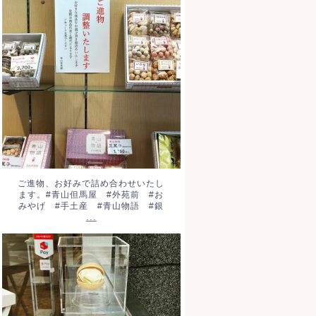
ご進物、お好みで詰め合わせい
たします。#青山但馬屋 #外苑
前 #おみやげ #手土産 #青
山物語 #銀
...
ご進物、お好みで詰め合わせいたし
ます。#青山但馬屋 #外苑前 #お
みやげ #手土産 #青山物語 #銀
...
もなかピーナッツアイス。税込
320円です。濃厚ピーナッツフ
レーバーです。おやつに、散策
のお供に。#ア
...