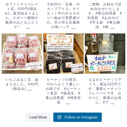
おともにどう
控えめ素材の味バ
産 #青山物語
ホワイトチョコレー
大好評の「豆屋」の
ご進物、お好みで詰
ト豆。500円(税込
カップアイス。ダイ
め合わせいたしま
ぞ！
...
ッチ
...
#銀
...
み)。販売始まりまし
エット中の方もカロ
す。#青山但馬屋 #
た。スポーツ観戦や
リー低めで罪悪感ゼ
外苑前 #おみやげ
散策のおともにどう
ロ。甘さ控えめ素材
#手土産 #青山物
...
...
...
ぞ！
の味バッチ
語 #銀
いちごみるく豆、
ピーナッツの煮
もなかピーナッツ
始まりました。
豆。やわらかくて
アイス。税込320
540円(税込み)
...
優しいお味です。
円です。濃厚ピー
#ピーナッツ煮
ナッツフレーバー
豆 #落花生 #
です。おやつに、
青山但馬屋 #神
散策のお供に。#
いちごみるく豆、始
ピーナッツの煮豆。
もなかピーナッツア
まりました。540円
やわらかくて優しい
イス。税込320円で
宮外苑
...
ア
...
...
(税込み)
お味です。#ピーナッ
す。濃厚ピーナッツ
ツ煮豆 #落花生 #
フレーバーです。お
青山但馬屋 #神宮外
やつに、散策のお供
...
...
苑
に。#ア
Load More
Follow on Instagram