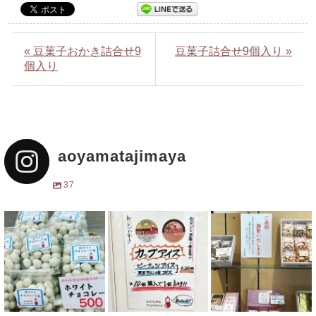
« 豆菓子おかき詰合せ9
豆菓子詰合せ9個入り »
個入り
aoyamatajimaya
37
ホワイトチョコレ
大好評の「豆屋」
ご進物、お好みで
ート豆。500円
のカップアイス。
詰め合わせいたし
(税込み)。販売始
ダイエット中の方
ます。#青山但馬
まりました。スポ
もカロリー低めで
屋 #外苑前 #
ーツ観戦や散策の
罪悪感ゼロ。甘さ
おみやげ #手土