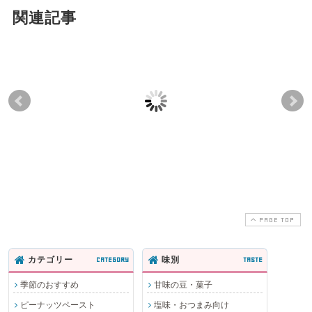
関連記事
豆菓子詰合せ4個入り
豆菓子詰合せ3個入り
豆菓
入
PAGE TOP
カテゴリー
CATEGORY
味別
TASTE
季節のおすすめ
甘味の豆・菓子
ピーナッツペースト
塩味・おつまみ向け