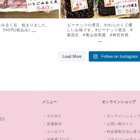
ごみるく豆、始まりました。
ピーナッツの煮豆。やわらかくて優
...
540円(税込み)
しいお味です。#ピーナッツ煮豆 #
落花生 #青山但馬屋 #神宮外苑
...
Load More
Follow on Instagram
メニュー
オンラインショップ
ＨＯＭＥ
オンラインショッ
11
店舗案内
お買い物ガイド
コンセプト
特定商取引法に基
但馬屋ブログ
プライバシーポリ