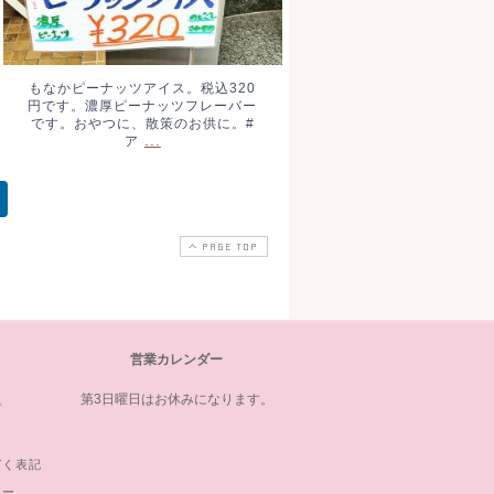
もなかピーナッツアイス。税込320
円です。濃厚ピーナッツフレーバー
です。おやつに、散策のお供に。#
...
ア
PAGE TOP
営業カレンダー
第3日曜日はお休みになります。
プ
づく表記
シー