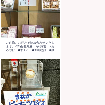
山物語 #銀
...
ご進物、お好みで詰め合わせいたし
ます。#青山但馬屋 #外苑前 #お
みやげ #手土産 #青山物語 #銀
...
もなかピーナッツアイス。税込
320円です。濃厚ピーナッツフ
レーバーです。おやつに、散策
のお供に。#ア
...