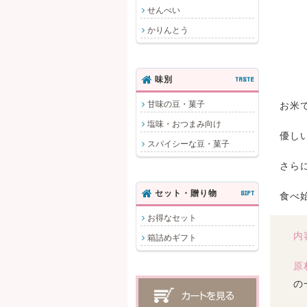
せんべい
かりんとう
味別
TASTE
甘味の豆・菓子
お米
塩味・おつまみ向け
優し
スパイシーな豆・菓子
さら
セット・贈り物
GIFT
食べ
お得なセット
内
箱詰めギフト
原
の