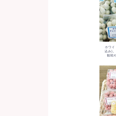
もに
ホワイ
込み)
観戦
いち
た。5