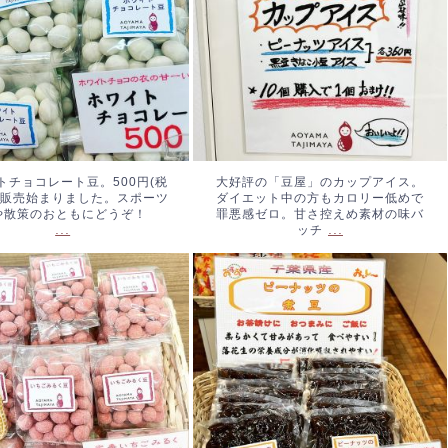
どうぞ！
...
め素材の味バッチ
...
トチョコレート豆。500円(税
大好評の「豆屋」のカップアイス。
。販売始まりました。スポーツ
ダイエット中の方もカロリー低めで
や散策のおともにどうぞ！
罪悪感ゼロ。甘さ控えめ素材の味バ
...
...
ッチ
ごみるく豆、始まりまし
ピーナッツの煮豆。やわらかく
40円(税込み)
...
て優しいお味です。#ピーナッ
ツ煮豆 #落花生 #青山但馬
屋 #神宮外苑
...