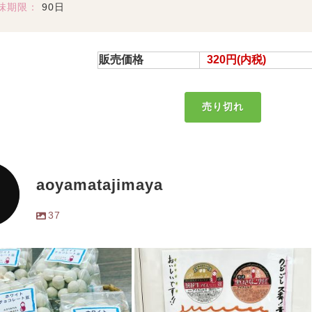
味期限：
90日
販売価格
320円(内税)
売り切れ
aoyamatajimaya
37
イトチョコレート豆。500
大好評の「豆屋」のカップアイ
税込み)。販売始まりまし
ス。ダイエット中の方もカロリ
スポーツ観戦や散策のおと
ー低めで罪悪感ゼロ。甘さ控え