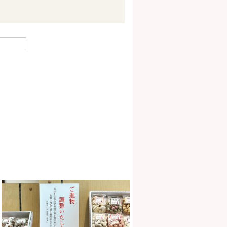
ご進物、お好みで詰め合わせい
たします。#青山但馬屋 #外苑
前 #おみやげ #手土産 #青