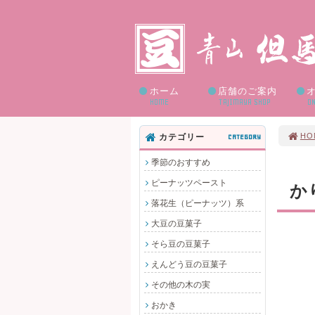
ホーム
店舗のご案内
HOME
TAJIMAYA SHOP
ON
HO
カテゴリー
CATEGORY
季節のおすすめ
ピーナッツペースト
か
落花生（ピーナッツ）系
大豆の豆菓子
そら豆の豆菓子
えんどう豆の豆菓子
その他の木の実
おかき