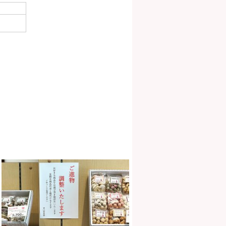
ご進物、お好みで詰め合わせい
たします。#青山但馬屋 #外苑
前 #おみやげ #手土産 #青
山物語 #銀
...