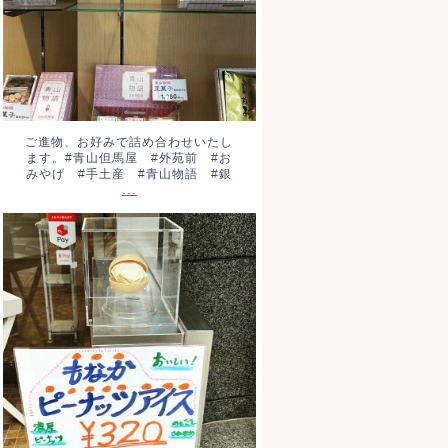
ご進物、お好みで詰め合わせいたし
ます。#青山但馬屋 #外苑前 #お
みやげ #手土産 #青山物語 #銀
...
もなかピーナッツアイス。税込
320円です。濃厚ピーナッツフ
レーバーです。おやつに、散策
のお供に。#ア
...