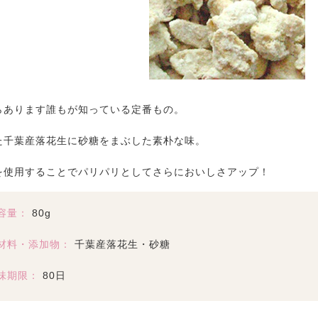
らあります誰もが知っている定番もの。
た千葉産落花生に砂糖をまぶした素朴な味。
を使用することでパリパリとしてさらにおいしさアップ！
容量：
80g
材料・添加物：
千葉産落花生・砂糖
味期限：
80日