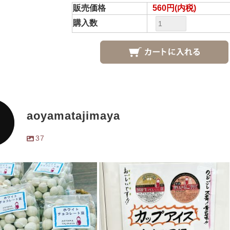
販売価格
560円(内税)
購入数
aoyamatajimaya
37
イトチョコレート豆。500
大好評の「豆屋」のカップアイ
税込み)。販売始まりまし
ス。ダイエット中の方もカロリ
スポーツ観戦や散策のおと
ー低めで罪悪感ゼロ。甘さ控え
どうぞ！
...
め素材の味バッチ
...