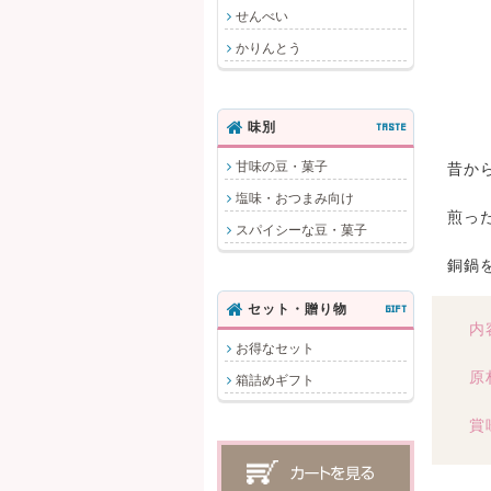
せんべい
かりんとう
味別
TASTE
甘味の豆・菓子
昔か
塩味・おつまみ向け
煎っ
スパイシーな豆・菓子
銅鍋
セット・贈り物
GIFT
内
お得なセット
原
箱詰めギフト
賞