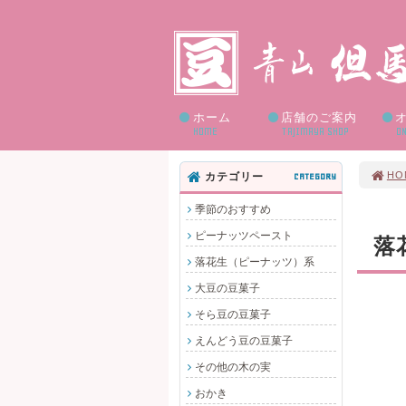
ホーム
店舗のご案内
HOME
TAJIMAYA SHOP
ON
HO
カテゴリー
CATEGORY
季節のおすすめ
ピーナッツペースト
落
落花生（ピーナッツ）系
大豆の豆菓子
そら豆の豆菓子
えんどう豆の豆菓子
その他の木の実
おかき