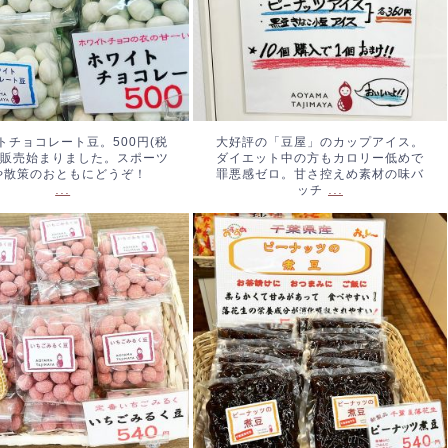
トチョコレート豆。500円(税
大好評の「豆屋」のカップアイス。
。販売始まりました。スポーツ
ダイエット中の方もカロリー低めで
や散策のおともにどうぞ！
罪悪感ゼロ。甘さ控えめ素材の味バ
...
...
ッチ
ごみるく豆、始まりまし
ピーナッツの煮豆。やわらかく
40円(税込み)
...
て優しいお味です。#ピーナッ
ツ煮豆 #落花生 #青山但馬
屋 #神宮外苑
...