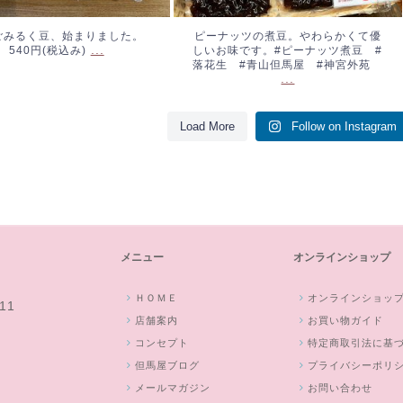
ごみるく豆、始まりました。
ピーナッツの煮豆。やわらかくて優
...
540円(税込み)
しいお味です。#ピーナッツ煮豆 #
落花生 #青山但馬屋 #神宮外苑
...
Load More
Follow on Instagram
メニュー
オンラインショップ
ＨＯＭＥ
オンラインショッ
11
店舗案内
お買い物ガイド
コンセプト
特定商取引法に基
但馬屋ブログ
プライバシーポリ
メールマガジン
お問い合わせ