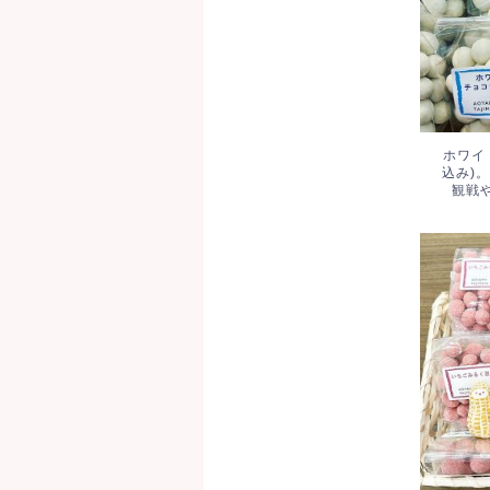
ホワイ
込み)
観戦
いち
た。5