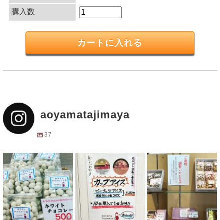
購入数
aoyamatajimaya
37
ホワイトチョコレ
大好評の「豆屋」
ご進物、お好みで
ート豆。500円
のカップアイス。
詰め合わせいたし
(税込み)。販売始
ダイエット中の方
ます。#青山但馬
まりました。スポ
もカロリー低めで
屋 #外苑前 #
ーツ観戦や散策の
罪悪感ゼロ。甘さ
おみやげ #手土