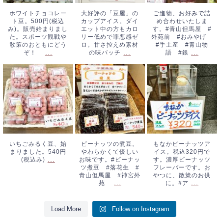
おともにどう
控えめ素材の味バ
産 #青山物語
ホワイトチョコレー
大好評の「豆屋」の
ご進物、お好みで詰
ト豆。500円(税込
カップアイス。ダイ
め合わせいたしま
ぞ！
...
ッチ
...
#銀
...
み)。販売始まりまし
エット中の方もカロ
す。#青山但馬屋 #
た。スポーツ観戦や
リー低めで罪悪感ゼ
外苑前 #おみやげ
散策のおともにどう
ロ。甘さ控えめ素材
#手土産 #青山物
...
...
...
ぞ！
の味バッチ
語 #銀
いちごみるく豆、
ピーナッツの煮
もなかピーナッツ
始まりました。
豆。やわらかくて
アイス。税込320
540円(税込み)
...
優しいお味です。
円です。濃厚ピー
#ピーナッツ煮
ナッツフレーバー
豆 #落花生 #
です。おやつに、
青山但馬屋 #神
散策のお供に。#
いちごみるく豆、始
ピーナッツの煮豆。
もなかピーナッツア
まりました。540円
やわらかくて優しい
イス。税込320円で
宮外苑
...
ア
...
...
(税込み)
お味です。#ピーナッ
す。濃厚ピーナッツ
ツ煮豆 #落花生 #
フレーバーです。お
青山但馬屋 #神宮外
やつに、散策のお供
...
...
苑
に。#ア
Load More
Follow on Instagram