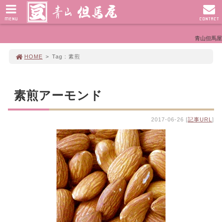
MENU
CONTACT
青山但馬屋
HOME
>
Tag : 素煎
素煎アーモンド
2017-06-26 [
記事URL
]