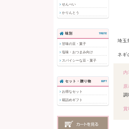
せんべい
かりんとう
味別
TASTE
埼玉
甘味の豆・菓子
塩味・おつまみ向け
ネギ
スパイシーな豆・菓子
内
セット・贈り物
GIFT
原
お得なセット
調
箱詰めギフト
賞