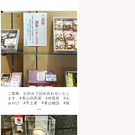
ご進物、お好みで詰め合わせい
たします。#青山但馬屋 #外苑
前 #おみやげ #手土産 #青
山物語 #銀
...
ご進物、お好みで詰め合わせいたし
ます。#青山但馬屋 #外苑前 #お
みやげ #手土産 #青山物語 #銀
...
もなかピーナッツアイス。税込
320円です。濃厚ピーナッツフ