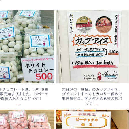
イトチョコレート豆。500
大好評の「豆屋」のカップアイ
税込み)。販売始まりまし
ス。ダイエット中の方もカロリ
スポーツ観戦や散策のおと
ー低めで罪悪感ゼロ。甘さ控え
どうぞ！
...
め素材の味バッチ
...
トチョコレート豆。500円(税
大好評の「豆屋」のカップアイス。
。販売始まりました。スポーツ
ダイエット中の方もカロリー低めで
や散策のおともにどうぞ！
罪悪感ゼロ。甘さ控えめ素材の味バ
...
...
ッチ
ごみるく豆、始まりまし
ピーナッツの煮豆。やわらかく
40円(税込み)
...
て優しいお味です。#ピーナッ