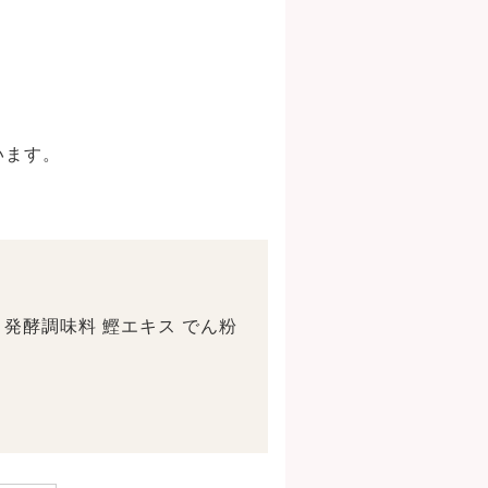
います。
。
 発酵調味料 鰹エキス でん粉