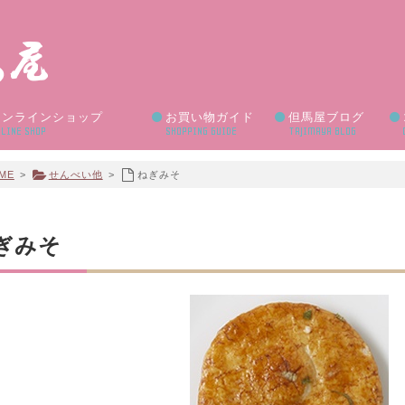
オンラインショップ
お買い物ガイド
但馬屋ブログ
LINE SHOP
SHOPPING GUIDE
TAJIMAYA BLOG
ME
>
せんべい他
>
ねぎみそ
ぎみそ