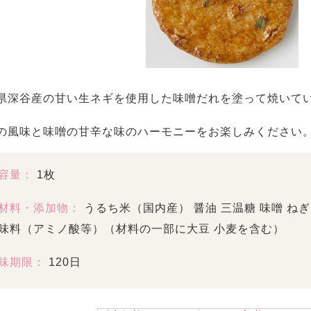
県深谷産の甘い生ネギを使用した味噌だれを塗って焼いて
の風味と味噌の甘辛な味のハーモニーをお楽しみください
容量：
1枚
材料・添加物：
うるち米（国内産） 醤油 三温糖 味噌 ねぎ
味料（アミノ酸等）（材料の一部に大豆 小麦を含む）
味期限：
120日