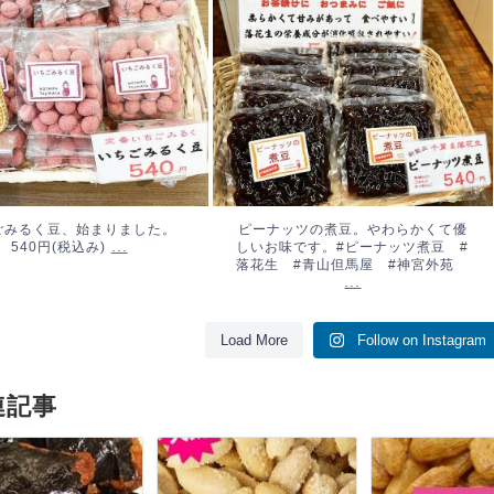
ツ煮豆 #落花生 #青山但馬
屋 #神宮外苑
...
ごみるく豆、始まりました。
ピーナッツの煮豆。やわらかくて優
...
540円(税込み)
しいお味です。#ピーナッツ煮豆 #
落花生 #青山但馬屋 #神宮外苑
...
Load More
Follow on Instagram
連記事