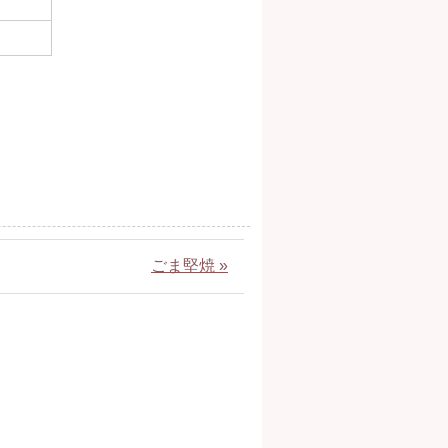
ごま堅焼 »