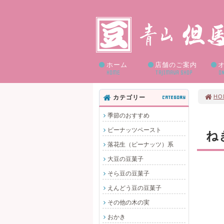
ホーム
店舗のご案内
HOME
TAJIMAYA SHOP
ON
HO
カテゴリー
CATEGORY
季節のおすすめ
ピーナッツペースト
ね
落花生（ピーナッツ）系
大豆の豆菓子
そら豆の豆菓子
えんどう豆の豆菓子
その他の木の実
おかき