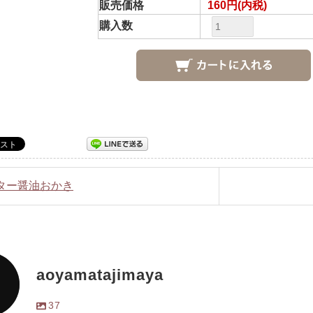
販売価格
160円(内税)
購入数
バター醤油おかき
aoyamatajimaya
37