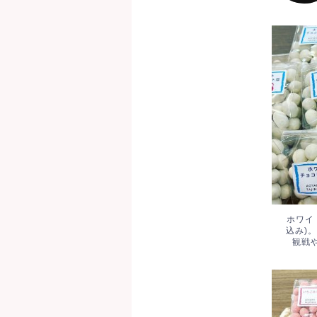
ホワ
円(
た。
もに
ホワイ
込み)
観戦
いち
た。5