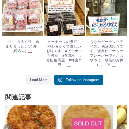
いちごみるく豆、
ピーナッツの煮
もなかピーナッツ
始まりました。
豆。やわらかくて
アイス。税込320
540円(税込み)
...
優しいお味です。
円です。濃厚ピー
#ピーナッツ煮
ナッツフレーバー
豆 #落花生 #
です。おやつに、
青山但馬屋 #神
散策のお供に。#
いちごみるく豆、始
ピーナッツの煮豆。
もなかピーナッツア
まりました。540円
やわらかくて優しい
イス。税込320円で
宮外苑
...
ア
...
...
(税込み)
お味です。#ピーナッ
す。濃厚ピーナッツ
ツ煮豆 #落花生 #
フレーバーです。お
青山但馬屋 #神宮外
やつに、散策のお供
...
...
苑
に。#ア
Load More
Follow on Instagram
関連記事