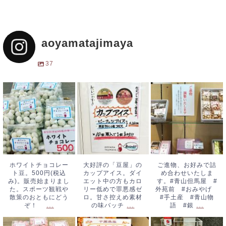
aoyamatajimaya
37
ホワイトチョコレ
大好評の「豆屋」
ご進物、お好みで
ート豆。500円
のカップアイス。
詰め合わせいたし
(税込み)。販売始
ダイエット中の方
ます。#青山但馬
まりました。スポ
もカロリー低めで
屋 #外苑前 #
ーツ観戦や散策の
罪悪感ゼロ。甘さ
おみやげ #手土
おともにどう
控えめ素材の味バ
産 #青山物語
ホワイトチョコレー
大好評の「豆屋」の
ご進物、お好みで詰
ト豆。500円(税込
カップアイス。ダイ
め合わせいたしま
ぞ！
...
ッチ
...
#銀
...
み)。販売始まりまし
エット中の方もカロ
す。#青山但馬屋 #
た。スポーツ観戦や
リー低めで罪悪感ゼ
外苑前 #おみやげ
散策のおともにどう
ロ。甘さ控えめ素材
#手土産 #青山物
...
...
...
ぞ！
の味バッチ
語 #銀