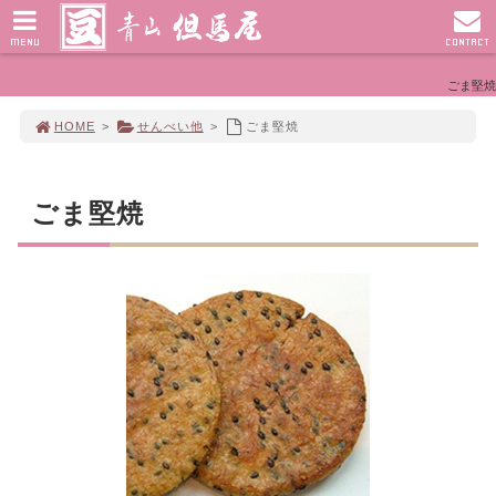
MENU
CONTACT
ごま堅焼
HOME
>
せんべい他
>
ごま堅焼
ごま堅焼