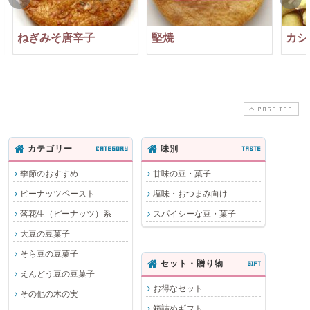
ねぎみそ唐辛子
堅焼
カシ
PAGE TOP
カテゴリー
CATEGORY
味別
TASTE
季節のおすすめ
甘味の豆・菓子
ピーナッツペースト
塩味・おつまみ向け
落花生（ピーナッツ）系
スパイシーな豆・菓子
大豆の豆菓子
そら豆の豆菓子
セット・贈り物
GIFT
えんどう豆の豆菓子
お得なセット
その他の木の実
箱詰めギフト